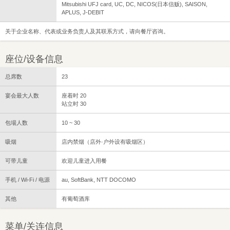
Mitsubishi UFJ card, UC, DC, NICOS(日本信贩), SAISON,
APLUS, J-DEBIT
关于企业名称、代表或业务负责人及其联系方式，请向餐厅咨询。
座位/设备信息
总席数
23
宴会最大人数
座着时 20
站立时 30
包場人数
10 ~ 30
吸烟
店内禁烟（店外·户外设有吸烟区）
可带儿童
欢迎儿童进入用餐
手机 / Wi-Fi / 电源
au, SoftBank, NTT DOCOMO
其他
有葡萄酒库
菜单/关连信息