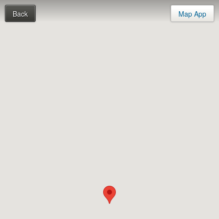
Back
Map App