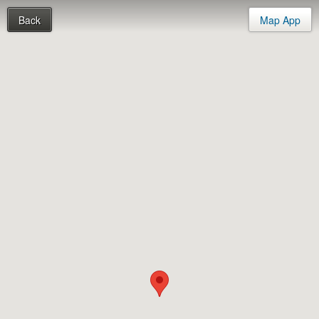
Back
Map App