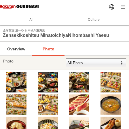
All
Culture
全席個室 湊一や 日本橋八重洲店
Zensekikoshitsu MinatoichiyaNihombashi Yaesu
Overview
Photo
Photo