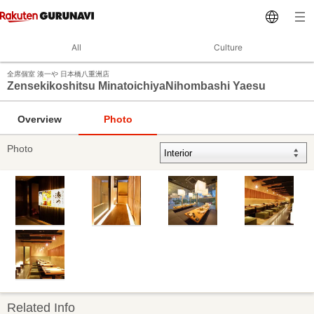
All
Culture
全席個室 湊一や 日本橋八重洲店
Zensekikoshitsu MinatoichiyaNihombashi Yaesu
Overview
Photo
Photo
Related Info