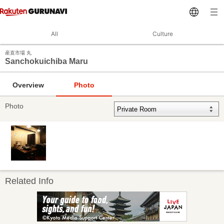
All
Culture
産直市場 丸
Sanchokuichiba Maru
Overview
Photo
Photo
Related Info