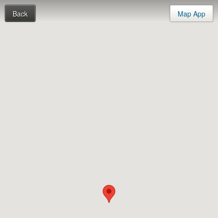
Back
Map App