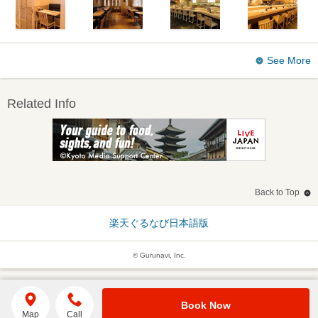
See More
Related Info
Back to Top
楽天ぐるなび日本語版
© Gurunavi, Inc.
Book Now
Map
Call