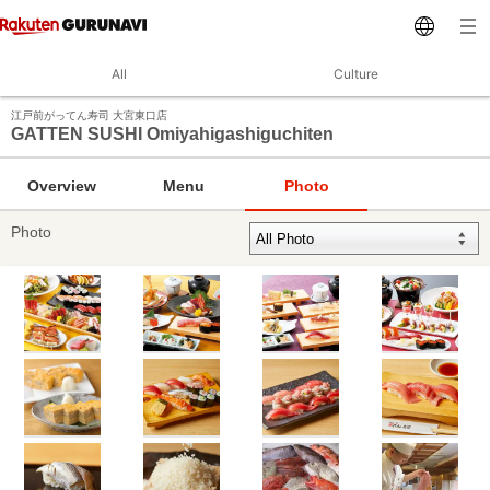
All
Culture
江戸前がってん寿司 大宮東口店
GATTEN SUSHI Omiyahigashiguchiten
Overview
Menu
Photo
Photo