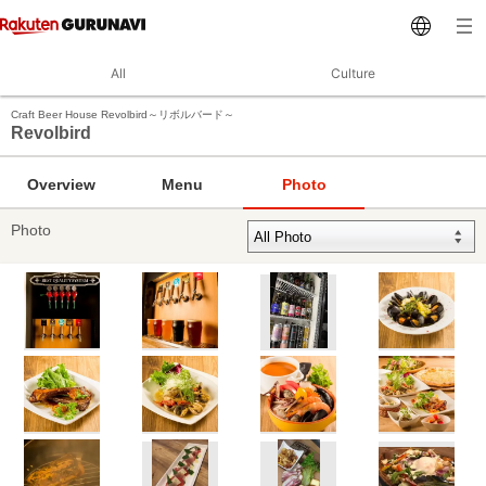
All
Culture
Craft Beer House Revolbird～リボルバード～
Revolbird
Overview
Menu
Photo
Photo