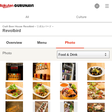
All
Culture
Craft Beer House Revolbird～リボルバード～
Revolbird
Overview
Menu
Photo
Photo